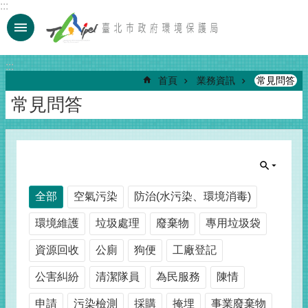
:::
跳到主要內容區塊
:::
首頁
業務資訊
常見問答
常見問答
全部
空氣污染
防治(水污染、環境消毒)
環境維護
垃圾處理
廢棄物
專用垃圾袋
資源回收
公廁
狗便
工廠登記
公害糾紛
清潔隊員
為民服務
陳情
申請
污染檢測
採購
掩埋
事業廢棄物