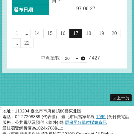
何？
97-06-27
1
...
14
15
16
17
18
19
20
...
22
每頁筆數
/
427
回上一頁
:::
地址：110204 臺北市市府路1號6樓東北區
電話：02-27208889 (代表號)、臺北市民當家熱線
1999
(免付費電話
服務，公共電話及預付卡除外) 轉
環保局各單位聯絡資訊
最佳瀏覽解析度為1024x768以上
臺北市政府環境保護局版權所有 2010© Copyright All Rights