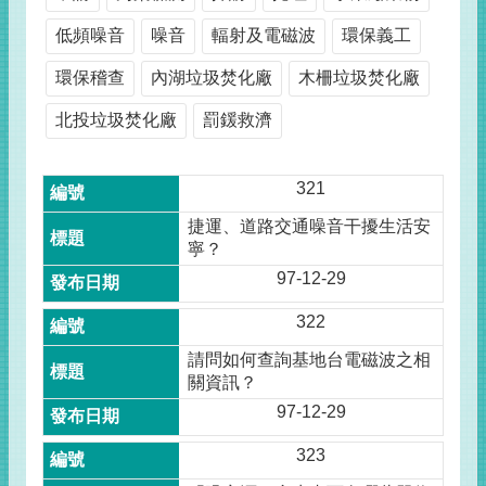
低頻噪音
噪音
輻射及電磁波
環保義工
環保稽查
內湖垃圾焚化廠
木柵垃圾焚化廠
北投垃圾焚化廠
罰鍰救濟
321
捷運、道路交通噪音干擾生活安
寧？
97-12-29
322
請問如何查詢基地台電磁波之相
關資訊？
97-12-29
323